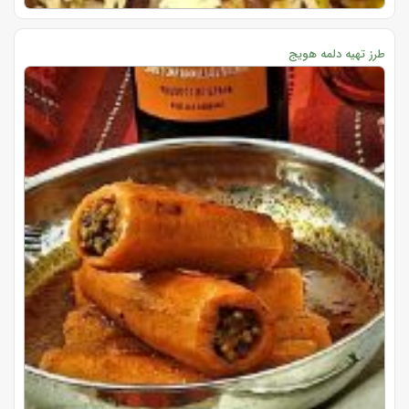
طرز تهیه دلمه هویج