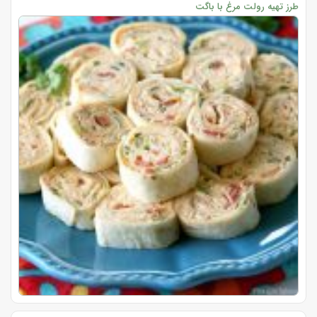
طرز تهیه رولت مرغ با باگت