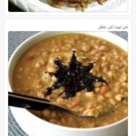
طرز تهیه آش غلغل