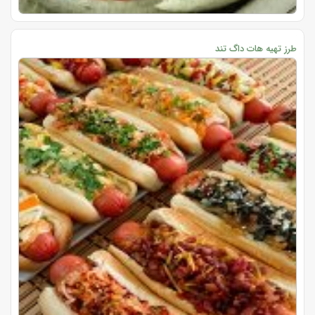
طرز تهیه هات داگ تند