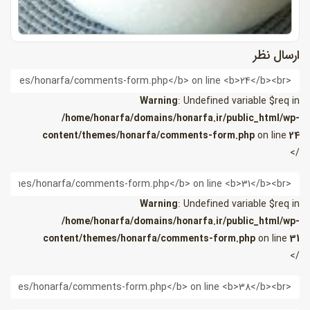
ارسال نظر
ام
Warning
: Undefined variable $req in
/home/honarfa/domains/honarfa.ir/public_html/wp-
content/themes/honarfa/comments-form.php
on line
24
/>
یمیل
Warning
: Undefined variable $req in
/home/honarfa/domains/honarfa.ir/public_html/wp-
content/themes/honarfa/comments-form.php
on line
31
/>
ب
ایت