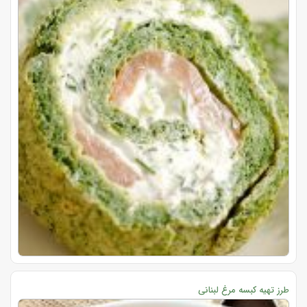
طرز تهیه کبسه مرغ لبنانی