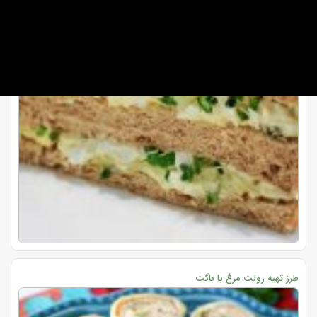
طرز تهیه رولت مرغ با باگت