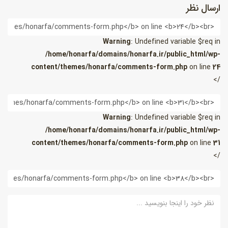
ارسال نظر
ام
Warning
: Undefined variable $req in
/home/honarfa/domains/honarfa.ir/public_html/wp-
content/themes/honarfa/comments-form.php
on line
24
/>
یمیل
Warning
: Undefined variable $req in
/home/honarfa/domains/honarfa.ir/public_html/wp-
content/themes/honarfa/comments-form.php
on line
31
/>
ب
ایت
ظر