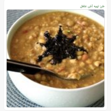
طرز تهیه آش غلغل