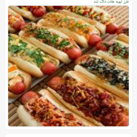
طرز تهیه هات داگ تند