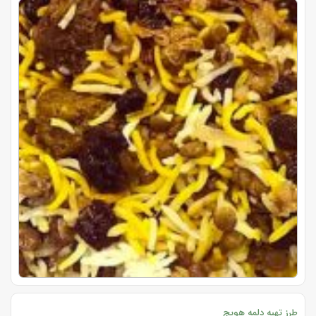
طرز تهیه دلمه هویج