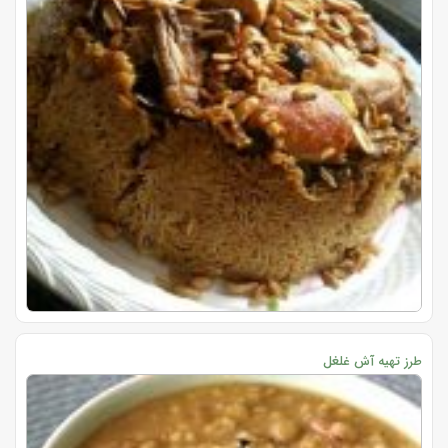
طرز تهیه آش غلغل