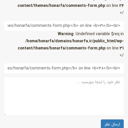
content/themes/honarfa/comments-form.php
on line
24
/>
یمیل
Warning
: Undefined variable $req in
/home/honarfa/domains/honarfa.ir/public_html/wp-
content/themes/honarfa/comments-form.php
on line
31
/>
ب
ایت
ظر