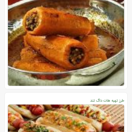
طرز تهیه هات داگ تند