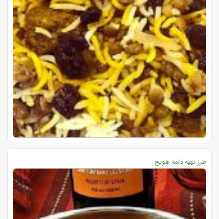
طرز تهیه دلمه هویج