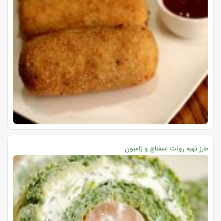
طرز تهیه رولت اسفناج و ژامبون