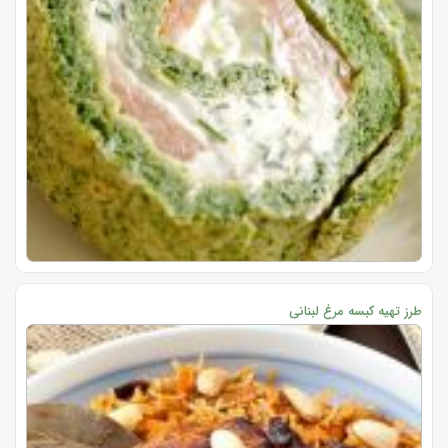
طرز تهیه کبسه مرغ لبنانی