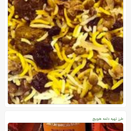
طرز تهیه دلمه هویج