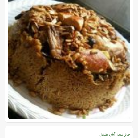
طرز تهیه آش غلغل