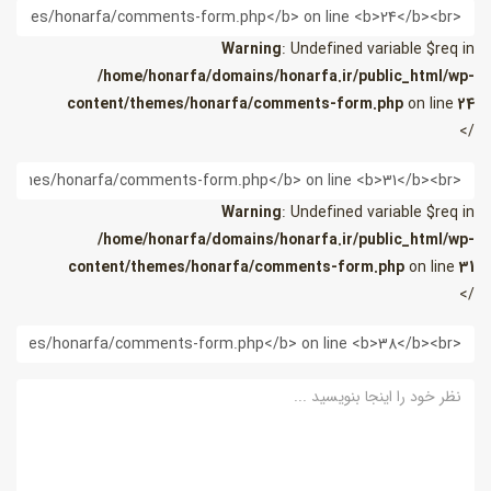
ام
Warning
: Undefined variable $req in
/home/honarfa/domains/honarfa.ir/public_html/wp-
content/themes/honarfa/comments-form.php
on line
24
/>
یمیل
Warning
: Undefined variable $req in
/home/honarfa/domains/honarfa.ir/public_html/wp-
content/themes/honarfa/comments-form.php
on line
31
/>
ب
ایت
ظر