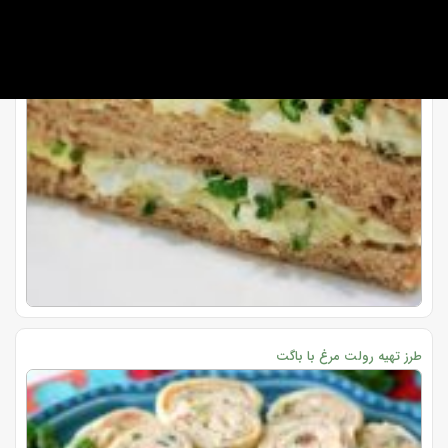
طرز تهیه رولت مرغ با باگت