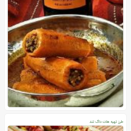
طرز تهیه هات داگ تند