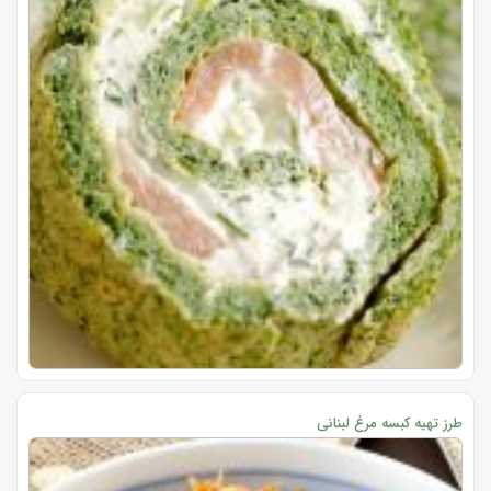
طرز تهیه کبسه مرغ لبنانی