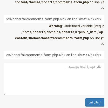
content/themes/honarfa/comments-form.php
on line
24
/>
یمیل
Warning
: Undefined variable $req in
/home/honarfa/domains/honarfa.ir/public_html/wp-
content/themes/honarfa/comments-form.php
on line
31
/>
ب
ایت
ظر