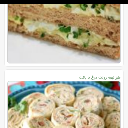
طرز تهیه رولت مرغ با باگت