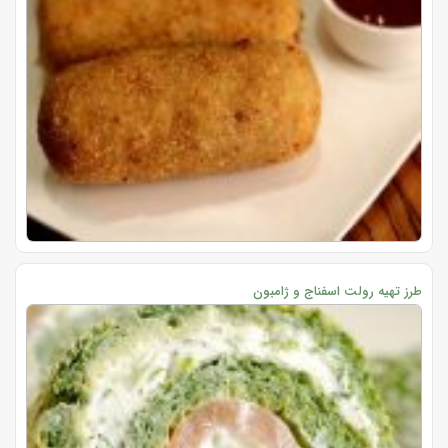
طرز تهیه رولت اسفناج و ژامبون