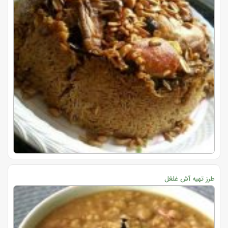
طرز تهیه آش غلغل