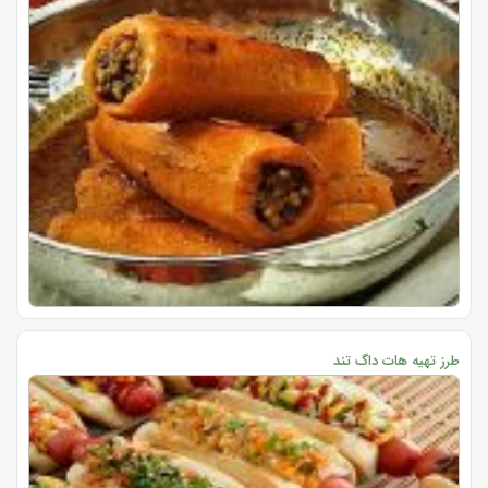
طرز تهیه هات داگ تند