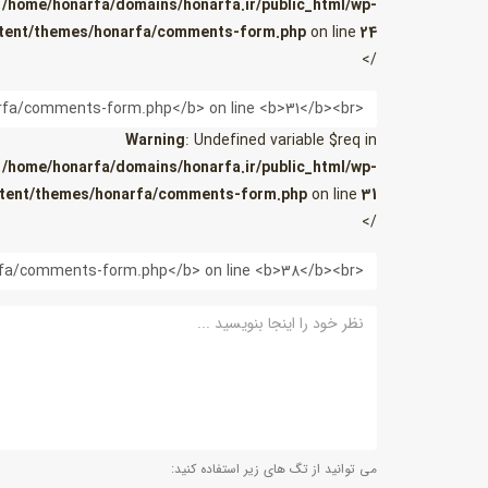
/home/honarfa/domains/honarfa.ir/public_html/wp-
tent/themes/honarfa/comments-form.php
on line
24
/>
ایمیل
Warning
: Undefined variable $req in
/home/honarfa/domains/honarfa.ir/public_html/wp-
tent/themes/honarfa/comments-form.php
on line
31
/>
وب
سایت
نظر
می توانید از تگ های زیر استفاده کنید: