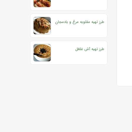
طرز تهیه مقلوبه مرغ و بادمجان
طرز تهیه آش غلغل