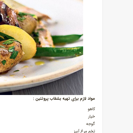
مواد لازم برای تهیه بشقاب پروتئین :
کاهو
خیار
گوجه
تخم مرغ آبپز