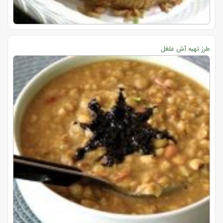
طرز تهیه آش غلغل