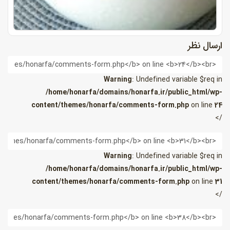
ارسال نظر
ام
Warning
: Undefined variable $req in
/home/honarfa/domains/honarfa.ir/public_html/wp-
content/themes/honarfa/comments-form.php
on line
24
/>
یمیل
Warning
: Undefined variable $req in
/home/honarfa/domains/honarfa.ir/public_html/wp-
content/themes/honarfa/comments-form.php
on line
31
/>
ب
ایت