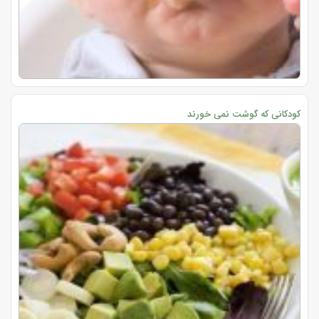
کودکانی که گوشت نمی خورند