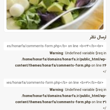
ارسال نظر
ام
Warning
: Undefined variable $req in
/home/honarfa/domains/honarfa.ir/public_html/wp-
content/themes/honarfa/comments-form.php
on line
24
/>
یمیل
Warning
: Undefined variable $req in
/home/honarfa/domains/honarfa.ir/public_html/wp-
content/themes/honarfa/comments-form.php
on line
31
/>