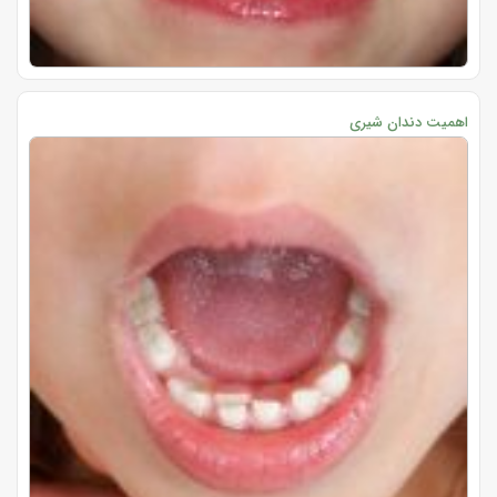
اهمیت دندان شیری