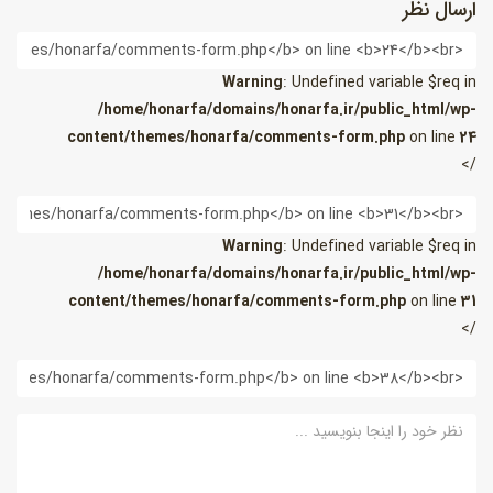
ارسال نظر
ام
Warning
: Undefined variable $req in
/home/honarfa/domains/honarfa.ir/public_html/wp-
content/themes/honarfa/comments-form.php
on line
24
/>
یمیل
Warning
: Undefined variable $req in
/home/honarfa/domains/honarfa.ir/public_html/wp-
content/themes/honarfa/comments-form.php
on line
31
/>
ب
ایت
ظر