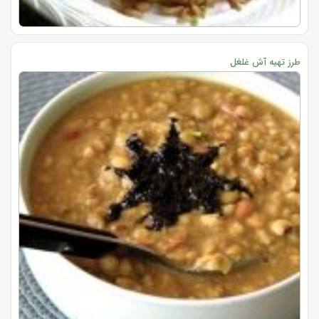
طرز تهیه آش غلغل