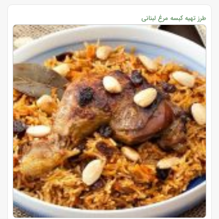
طرز تهیه کبسه مرغ لبنانی