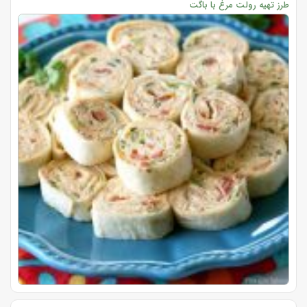
طرز تهیه رولت مرغ با باگت