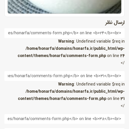
ارسال نظر
ام
Warning
: Undefined variable $req in
/home/honarfa/domains/honarfa.ir/public_html/wp-
content/themes/honarfa/comments-form.php
on line
24
/>
یمیل
Warning
: Undefined variable $req in
/home/honarfa/domains/honarfa.ir/public_html/wp-
content/themes/honarfa/comments-form.php
on line
31
/>
ب
ایت