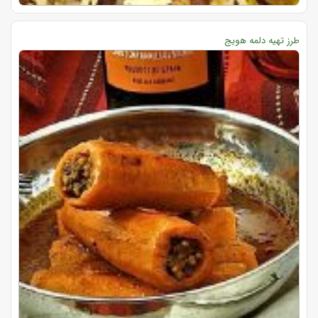
طرز تهیه دلمه هویج