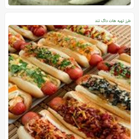
طرز تهیه هات داگ تند